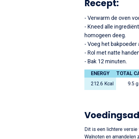
Recept:
- Verwarm de oven vo
- Kneed alle ingredië
homogeen deeg.
- Voeg het bakpoeder a
- Rol met natte handen
- Bak 12 minuten.
ENERGY
TOTAL C
212.6 Kcal
9.5 g
Voedingsad
Dit is een lichtere versi
Walnoten en amandelen zi