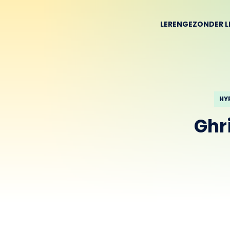
LEREN
GEZONDER L
HY
Ghr