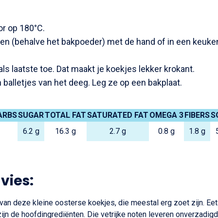
or op 180°C.
nten (behalve het bakpoeder) met de hand of in een keuk
ls laatste toe. Dat maakt je koekjes lekker krokant.
 balletjes van het deeg. Leg ze op een bakplaat.
ARBS
SUGAR
TOTAL FAT
SATURATED FAT
OMEGA 3
FIBERS
S
6.2 g
16.3 g
2.7 g
0.8 g
1.8 g
vies:
e van deze kleine oosterse koekjes, die meestal erg zoet zijn. Eet
jn de hoofdingrediënten. Die vetrijke noten leveren onverzadig