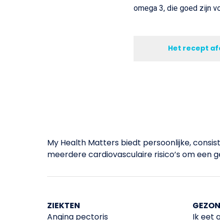
omega 3, die goed zijn vo
Het recept a
My Health Matters biedt persoonlijke, consi
meerdere cardiovasculaire risico’s om een ge
ZIEKTEN
GEZON
Angina pectoris
Ik eet