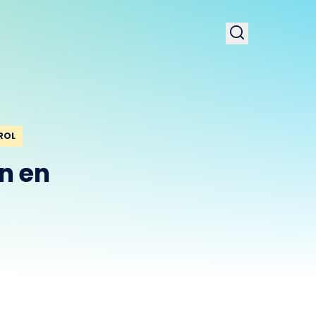
ROL
n en