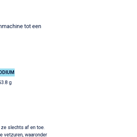
enmachine tot een
ODIUM
53.8 g
 ze slechts af en toe.
de vetzuren, waaronder