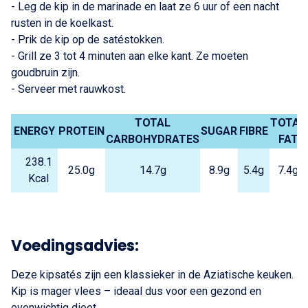
- Leg de kip in de marinade en laat ze 6 uur of een nacht
rusten in de koelkast.
- Prik de kip op de satéstokken.
- Grill ze 3 tot 4 minuten aan elke kant. Ze moeten
goudbruin zijn.
- Serveer met rauwkost.
TOTAL
TOTAL
ENERGY
PROTEIN
SUGAR
FIBRE
CARBOHYDRATES
FAT
238.1
25.0g
14.7g
8.9g
5.4g
7.4g
Kcal
Voedingsadvies:
Deze kipsatés zijn een klassieker in de Aziatische keuken.
Kip is mager vlees – ideaal dus voor een gezond en
evenwichtig dieet.