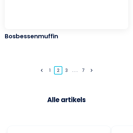
Bosbessenmuffin
1
2
3
. . .
7
Alle artikels