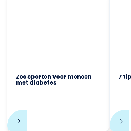
Zes sporten voor mensen
7 ti
met diabetes