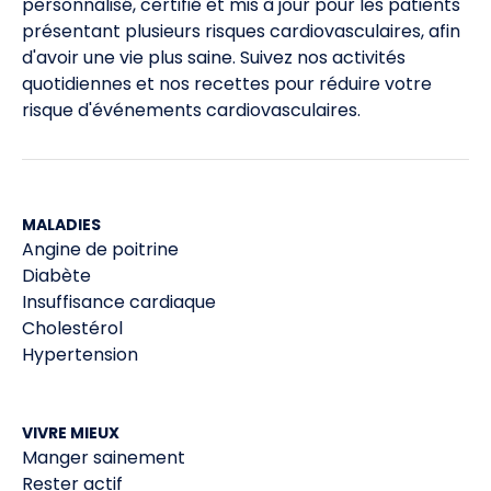
personnalisé, certifié et mis à jour pour les patients
CDC. LDL & HDL – Good & Bad Cholesterol.
Consulté
présentant plusieurs risques cardiovasculaires, afin
2
le 1/2/2023
d'avoir une vie plus saine. Suivez nos activités
quotidiennes et nos recettes pour réduire votre
CDC. Getting Your Cholesterol Checked.
Consulté le
risque d'événements cardiovasculaires.
3
1/2/2023
CDC. Coronary Artery Disease – Causes, Diagnosis &
4
Prevention.
Consulté le 1/2/2023
MALADIES
Angine de poitrine
Les références sont disponibles sur demande.
5
Diabète
Insuffisance cardiaque
Cholestérol
Hypertension
VIVRE MIEUX
Manger sainement
Rester actif