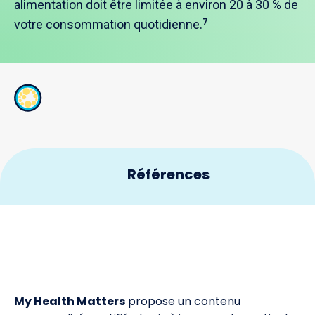
alimentation doit être limitée à environ 20 à 30 % de
votre consommation quotidienne.
7
Références
Cox RA, García-Palmieri MR. Cholesterol,
1
Triglycerides, and Associated Lipoproteins. In:
Walker HK, Hall WD, Hurst JW, editors. Clinical
Methods: The History, Physical, and Laboratory
Examinations. 3rd ed. Boston: Butterworths; 1990.
Chapter 31.
My Health Matters
propose un contenu