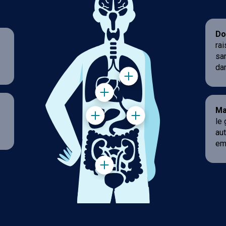
Do
rai
san
da
Mal
le
au
em