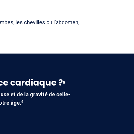
ambes, les chevilles ou l'abdomen,
nce cardiaque ?
5
se et de la gravité de celle-
otre âge.
6