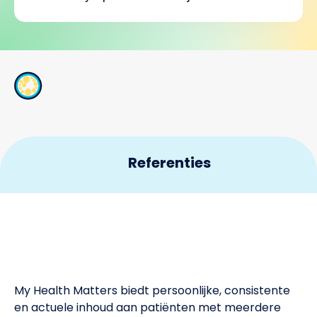
Referenties
WHO. Global Health Observatory – Map Gallery.
1
CDC. Knowing Your Risk – High Cholesterol. January
2
31, 2020.
My Health Matters biedt persoonlijke, consistente
CDC. How and When to Have Your Cholesterol
3
en actuele inhoud aan patiënten met meerdere
Checked – Features. April 15, 2021.