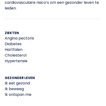
cardiovasculaire risico’s om een gezonder leven te
leiden.​
CDC. Getting Your Cholesterol Checked. September
4
8, 2020.
WebMD. Frequently Asked Questions About
5
Cholesterol. 2020.
ZIEKTEN
Angina pectoris
Rhee EJ, Kim HC, Kim JH, et al. 2018 Guidelines for
Diabetes
6
the management of dyslipidemia. Korean J Intern
Hartfalen
Med. 2019;34(4):723-771.
Cholesterol
Hypertensie
National Institute of Health – US National Library of
7
Medicine. Cholesterol Levels – MedlinePlus Lab
Test Information. 2020.
GEZONDER LEVEN
Ik eet gezond
Ik beweeg
Ik ontspan me