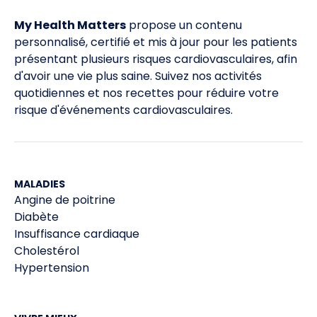
Failure.
Consulté le 1/2/2023
My Health Matters
propose un contenu
Les références sont disponibles sur demande.
personnalisé, certifié et mis à jour pour les patients
3
présentant plusieurs risques cardiovasculaires, afin
d'avoir une vie plus saine. Suivez nos activités
quotidiennes et nos recettes pour réduire votre
risque d'événements cardiovasculaires.
MALADIES
Angine de poitrine
Diabète
Insuffisance cardiaque
Cholestérol
Hypertension