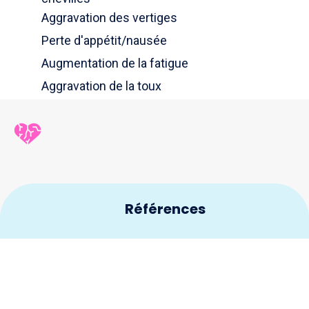
Aggravation des vertiges
Perte d'appétit/nausée
Augmentation de la fatigue
Aggravation de la toux
Références
Watson RDS, Gibbs CR, Lip GYH. Clinical features and
1
complications. BMJ. 2000;320(7229):236‑9.
Heart Failure Matters. Myths and Facts About Heart
2